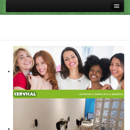
Principal
Procedimentos
Colposcopia
Cirurgia de Alta Frequência
Perguntas frequentes
Vacinas Contra HPV
HPV e Doenças Relacionadas
Doenças sexualmente transmissíveis
Links úteis
Aulas
Fale Conosco