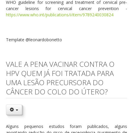
WHO guideline for screening and treatment of cervical pre-
cancer lesions for cervical cancer prevention -
https://www.who.int/publications/i/item/9789240030824
Template @leonardobonetto
VALE A PENA VACINAR CONTRA O
HPV QUEM JÁ FOI TRATADA PARA
UMA LESÃO PRECURSORA DO
CÂNCER DO COLO DO ÚTERO?
Alguns pequenos estudos foram publicados, alguns
apontando redução do risco de receorrência (surgimento de