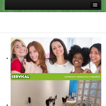
Principal
Procedimentos
Colposcopia
Cirurgia de Alta Frequência
Perguntas frequentes
Vacinas Contra HPV
HPV e Doenças Relacionadas
Doenças sexualmente transmissíveis
Links úteis
Aulas
Fale Conosco