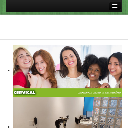
Principal
Procedimentos
Colposcopia
Cirurgia de Alta Frequência
Perguntas frequentes
Vacinas Contra HPV
HPV e Doenças Relacionadas
Doenças sexualmente transmissíveis
Links úteis
Aulas
Fale Conosco