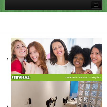
Principal
Procedimentos
Colposcopia
Cirurgia de Alta Frequência
Perguntas frequentes
Vacinas Contra HPV
HPV e Doenças Relacionadas
Doenças sexualmente transmissíveis
Links úteis
Aulas
Fale Conosco